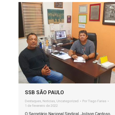
SSB SÃO PAULO
Destaques
,
Noticias
,
Uncategorized
Por
Tiago Farias
1 de fevereiro de 2022
O Secretário Nacional Sindical, Joilson Cardoso,