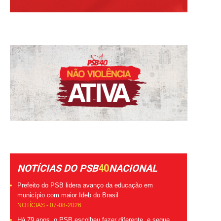
NOTÍCIAS DO PSB
40
NACIONAL
Prefeito do PSB lidera avanço da educação em
município com maior Ideb do Brasil
NOTÍCIAS - 07-08-2026
Há 79 anos, o PSB escolheu fazer diferente, e segue